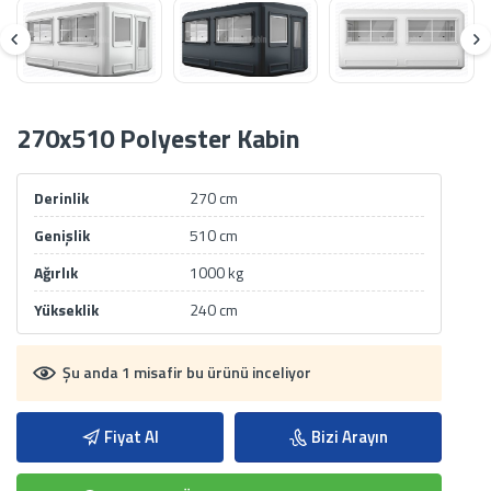
270x510 Polyester Kabin
Derinlik
270 cm
Genişlik
510 cm
Ağırlık
1000 kg
Yükseklik
240 cm
Şu anda 1 misafir bu ürünü inceliyor
Fiyat Al
Bizi Arayın