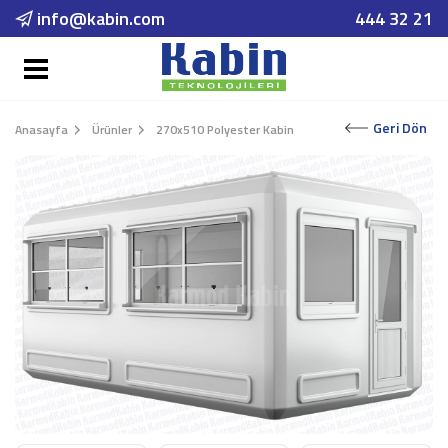
info@kabin.com
444 32 21
Geri Dön
Anasayfa
Ürünler
270x510 Polyester Kabin