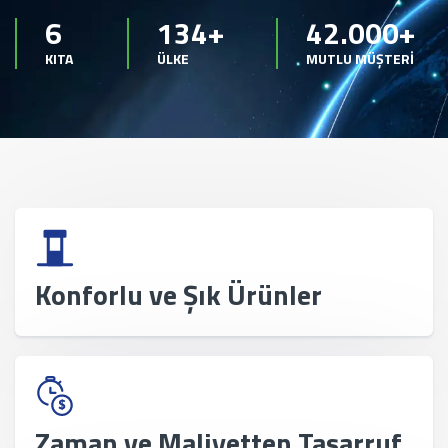
6
134+
42.000+
KITA
ÜLKE
MUTLU MÜŞTERİ
Konforlu ve Şık Ürünler
Zaman ve Maliyetten Tasarruf